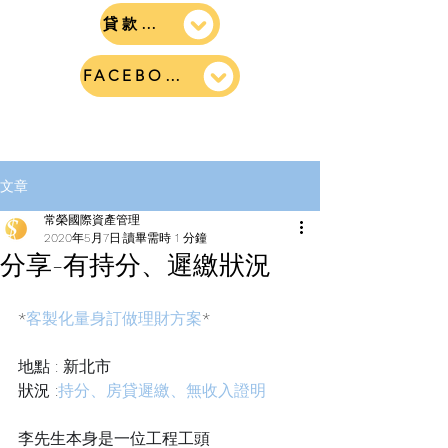
貸款見證
FACEBOOK粉絲團
文章
常榮國際資產管理
2020年5月7日
讀畢需時 1 分鐘
分享-有持分、遲繳狀況
*
客製化量身訂做理財方案
*
地點 : 新北市
狀況 :
持分、
房貸遲繳
、
無收入證明
李先生本身是一位工程工頭