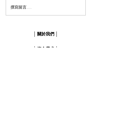
撰寫留言......
對抗疫情，成功辦理現折
10,000!
│ 關於我們 │
│ 資金需求 │
│ 利率試算 │
│ 貸款見證 │
│ FACEBOOK粉絲團 │