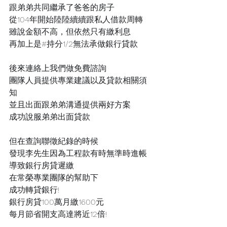
跟弟弟共同繼承了爸爸的房子
從104年開始陸陸續續跟
私人借款
周轉
雖說金額不高，但依然
只有繳利息
再加上是
#持分
1/2無法承做銀行貸款
後來連絡上我們做免費諮詢
團隊人員提供
專業建議
以及
貸款相關須
知
並且出面跟弟弟溝通
提供兩好方案
成功說服弟弟出面貸款
但在查詢
聯徵紀錄
的時候
發現李先生因為工程款有時無準時進帳
導致
銀行房貸
遲繳
在常榮專業團隊的幫助下
成功轉貸銀行!
銀行房貸
100萬月繳1600元
每月節省開支高達
將近12倍
!